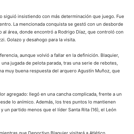
co siguió insistiendo con más determinación que juego. Fue
cuentro. La mencionada conquista se gestó con un desborde
o al área, donde encontró a Rodrigo Díaz, que controló con
zi. Golazo y desahogo para la visita.
erencia, aunque volvió a fallar en la definición. Blaquier,
n una jugada de pelota parada, tras una serie de rebotes,
na muy buena respuesta del arquero Agustín Muñoz, que
valor agregado: llegó en una cancha complicada, frente a un
 desde lo anímico. Además, los tres puntos lo mantienen
 un partido menos que el líder Santa Rita (16), el León
mientras que Deportivo Blaquier visitará a Atlético