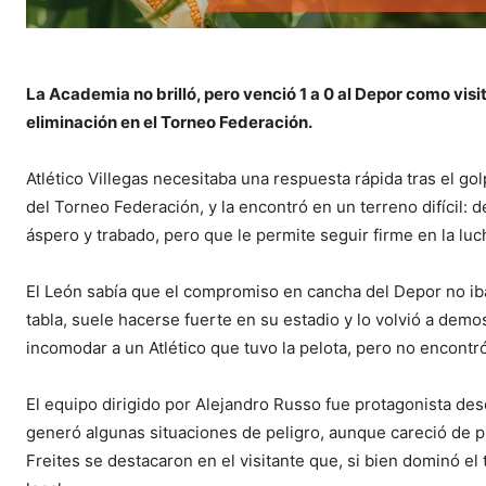
La Academia no brilló, pero venció 1 a 0 al Depor como visita
eliminación en el Torneo Federación.
Atlético Villegas necesitaba una respuesta rápida tras el g
del Torneo Federación, y la encontró en un terreno difícil: d
áspero y trabado, pero que le permite seguir firme en la luc
El León sabía que el compromiso en cancha del Depor no iba a
tabla, suele hacerse fuerte en su estadio y lo volvió a dem
incomodar a un Atlético que tuvo la pelota, pero no encontró
El equipo dirigido por Alejandro Russo fue protagonista desd
generó algunas situaciones de peligro, aunque careció de p
Freites se destacaron en el visitante que, si bien dominó e