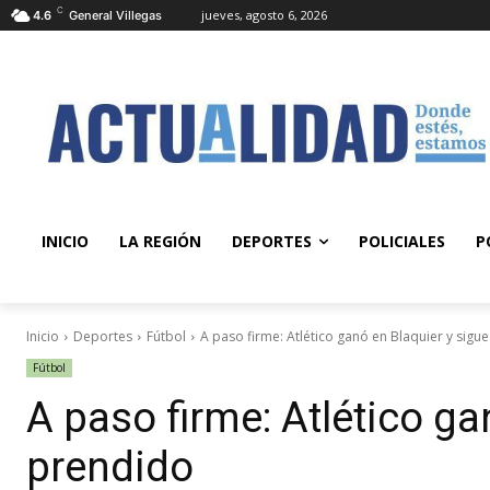
C
jueves, agosto 6, 2026
4.6
General Villegas
INICIO
LA REGIÓN
DEPORTES
POLICIALES
P
Inicio
Deportes
Fútbol
A paso firme: Atlético ganó en Blaquier y sigu
Fútbol
A paso firme: Atlético ga
prendido