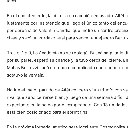
local.
En el complemento, la historia no cambió demasiado. Atléti
justamente por insistencia que llegó el único tanto del en
por derecha de Valentín Candia, que metió un centro precis
clase y sacó un zurdazo letal para vencer a Alejandro Bertuz
Tras el 1 a 0, La Academia no se replegó. Buscó ampliar la dif
por su parte, esperó su chance y la tuvo cerca del cierre. E
Matías Bertuzzi sacó un remate complicado que encontró u
sostuvo la ventaja.
No fue el mejor partido de Atlético, pero sí un triunfo con 
rival que supo cerrarse bien, y luego de una semana difícil
expectante en la pelea por el campeonato. Con 13 unidades y
está bien posicionado para el sprint final.
En la próxima jornada, Atlético será local ante Cosmopolita, 