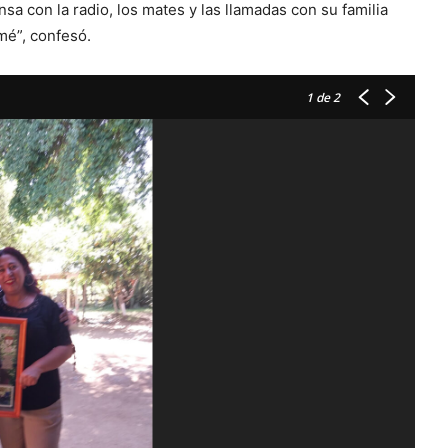
a con la radio, los mates y las llamadas con su familia
mé”, confesó.
1
de 2