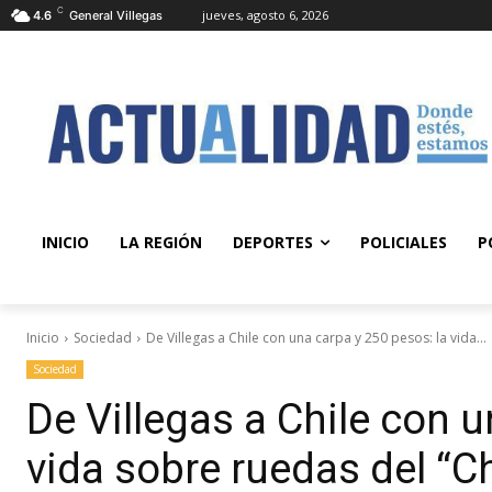
C
jueves, agosto 6, 2026
4.6
General Villegas
INICIO
LA REGIÓN
DEPORTES
POLICIALES
P
Inicio
Sociedad
De Villegas a Chile con una carpa y 250 pesos: la vida...
Sociedad
De Villegas a Chile con u
vida sobre ruedas del “C