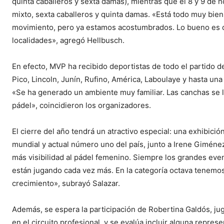
quinta caballeros y sexta damas), mientras que el 8 y 9 de 
mixto, sexta caballeros y quinta damas. «Está todo muy bien
movimiento, pero ya estamos acostumbrados. Lo bueno es 
localidades», agregó Hellbusch.
En efecto, MVP ha recibido deportistas de todo el partido 
Pico, Lincoln, Junín, Rufino, América, Laboulaye y hasta un
«Se ha generado un ambiente muy familiar. Las canchas se l
pádel», coincidieron los organizadores.
El cierre del año tendrá un atractivo especial: una exhibi
mundial y actual número uno del país, junto a Irene Giméne
más visibilidad al pádel femenino. Siempre los grandes eve
están jugando cada vez más. En la categoría octava tenemos
crecimiento», subrayó Salazar.
Además, se espera la participación de Robertina Galdós, j
en el circuito profesional, y se evalúa incluir alguna repres