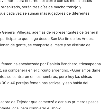
noviembre será el turno del cierre con las modalidades
 organizado, serán tres días de mucho trabajo y
que cada vez se suman más jugadores de diferentes
de General Villegas, además de representantes de General
a participante que llegó desde San Martín de los Andes.
lenan de gente, se comparte el mate y se disfruta del
ción femenina encabezada por Daniela Banchero, tricampeona
z, su compañera en el circuito argentino. «Queríamos darle
ntos se centraron en los hombres, pero hoy las chicas
 30 o 40 parejas femeninas activas, y eso habla del
ugadora de Tejedor que comenzó a dar sus primeros pasos
entante local para completar el show.