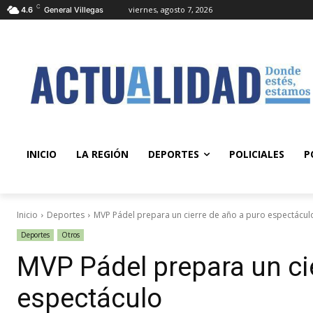
C
viernes, agosto 7, 2026
4.6
General Villegas
INICIO
LA REGIÓN
DEPORTES
POLICIALES
P
Inicio
Deportes
MVP Pádel prepara un cierre de año a puro espectácul
Deportes
Otros
MVP Pádel prepara un ci
espectáculo