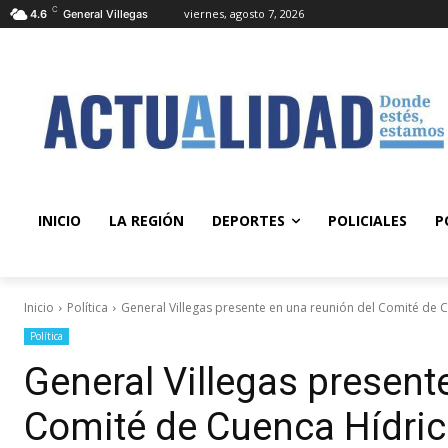
C
viernes, agosto 7, 2026
4.6
General Villegas
INICIO
LA REGIÓN
DEPORTES
POLICIALES
P
Inicio
Política
General Villegas presente en una reunión del Comité de Cu
Política
General Villegas present
Comité de Cuenca Hídric