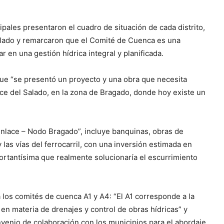
pales presentaron el cuadro de situación de cada distrito,
culado y remarcaron que el Comité de Cuenca es una
r en una gestión hídrica integral y planificada.
 que “se presentó un proyecto y una obra que necesita
uce del Salado, en la zona de Bragado, donde hoy existe un
Enlace – Nodo Bragado”, incluye banquinas, obras de
 las vías del ferrocarril, con una inversión estimada en
ortantísima que realmente solucionaría el escurrimiento
 los comités de cuenca A1 y A4: “El A1 corresponde a la
n materia de drenajes y control de obras hídricas” y
nvenio de colaboración con los municipios para el abordaje