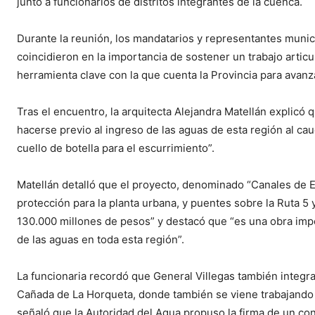
junto a funcionarios de distritos integrantes de la cuenca.
Durante la reunión, los mandatarios y representantes munici
coincidieron en la importancia de sostener un trabajo arti
herramienta clave con la que cuenta la Provincia para avanza
Tras el encuentro, la arquitecta Alejandra Matellán explicó
hacerse previo al ingreso de las aguas de esta región al ca
cuello de botella para el escurrimiento”.
Matellán detalló que el proyecto, denominado “Canales de 
protección para la planta urbana, y puentes sobre la Ruta 5 y
130.000 millones de pesos” y destacó que “es una obra imp
de las aguas en toda esta región”.
La funcionaria recordó que General Villegas también integra
Cañada de La Horqueta, donde también se viene trabajando e
señaló que la Autoridad del Agua propuso la firma de un co