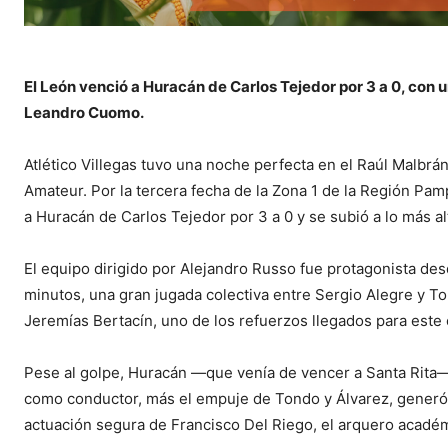
El León venció a Huracán de Carlos Tejedor por 3 a 0, con 
Leandro Cuomo.
Atlético Villegas tuvo una noche perfecta en el Raúl Malbrá
Amateur. Por la tercera fecha de la Zona 1 de la Región Pa
a Huracán de Carlos Tejedor por 3 a 0 y se subió a lo más alt
El equipo dirigido por Alejandro Russo fue protagonista desd
minutos, una gran jugada colectiva entre Sergio Alegre y T
Jeremías Bertacín, uno de los refuerzos llegados para este c
Pese al golpe, Huracán —que venía de vencer a Santa Rita—
como conductor, más el empuje de Tondo y Álvarez, generó p
actuación segura de Francisco Del Riego, el arquero acadé