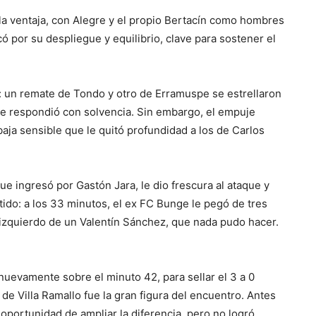
 la ventaja, con Alegre y el propio Bertacín como hombres
por su despliegue y equilibrio, clave para sostener el
: un remate de Tondo y otro de Erramuspe se estrellaron
ue respondió con solvencia. Sin embargo, el empuje
a baja sensible que le quitó profundidad a los de Carlos
que ingresó por Gastón Jara, le dio frescura al ataque y
ido: a los 33 minutos, el ex FC Bunge le pegó de tres
 izquierdo de un Valentín Sánchez, que nada pudo hacer.
nuevamente sobre el minuto 42, para sellar el 3 a 0
de Villa Ramallo fue la gran figura del encuentro. Antes
a oportunidad de ampliar la diferencia, pero no logró