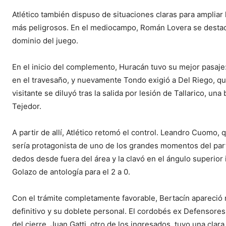
Atlético también dispuso de situaciones claras para ampliar
más peligrosos. En el mediocampo, Román Lovera se destacó 
dominio del juego.
En el inicio del complemento, Huracán tuvo su mejor pasaje
en el travesaño, y nuevamente Tondo exigió a Del Riego, q
visitante se diluyó tras la salida por lesión de Tallarico, un
Tejedor.
A partir de allí, Atlético retomó el control. Leandro Cuomo, 
sería protagonista de uno de los grandes momentos del part
dedos desde fuera del área y la clavó en el ángulo superior
Golazo de antología para el 2 a 0.
Con el trámite completamente favorable, Bertacín apareció 
definitivo y su doblete personal. El cordobés ex Defensores 
del cierre, Juan Gatti, otro de los ingresados, tuvo una clar