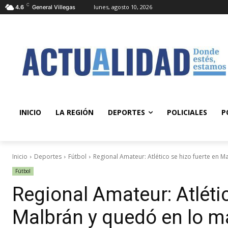
C
lunes, agosto 10, 2026
4.6
General Villegas
INICIO
LA REGIÓN
DEPORTES
POLICIALES
P
Inicio
Deportes
Fútbol
Regional Amateur: Atlético se hizo fuerte en Ma
Fútbol
Regional Amateur: Atlétic
Malbrán y quedó en lo m