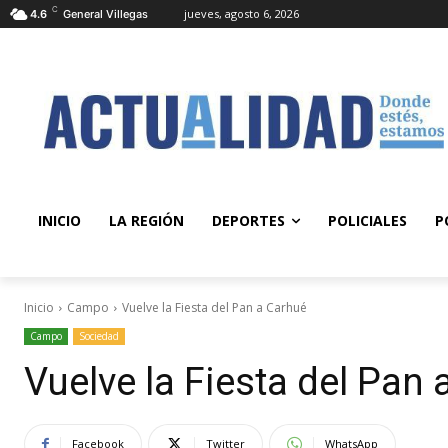
C
jueves, agosto 6, 2026
4.6
General Villegas
INICIO
LA REGIÓN
DEPORTES
POLICIALES
P
Inicio
Campo
Vuelve la Fiesta del Pan a Carhué
Campo
Sociedad
Vuelve la Fiesta del Pan
Facebook
Twitter
WhatsApp