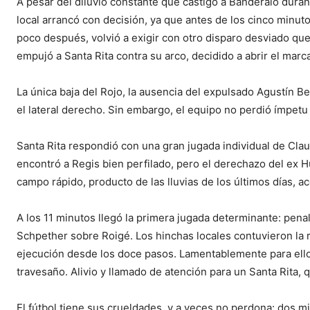
A pesar del diluvio constante que castigó a Banderaló duran
local arrancó con decisión, ya que antes de los cinco minut
poco después, volvió a exigir con otro disparo desviado qu
empujó a Santa Rita contra su arco, decidido a abrir el marc
La única baja del Rojo, la ausencia del expulsado Agustín B
el lateral derecho. Sin embargo, el equipo no perdió ímpetu
Santa Rita respondió con una gran jugada individual de Cla
encontró a Regis bien perfilado, pero el derechazo del ex 
campo rápido, producto de las lluvias de los últimos días, ac
A los 11 minutos llegó la primera jugada determinante: pena
Schpether sobre Roigé. Los hinchas locales contuvieron la 
ejecución desde los doce pasos. Lamentablemente para ellos
travesaño. Alivio y llamado de atención para un Santa Rita,
El fútbol tiene sus crueldades, y a veces no perdona: dos m