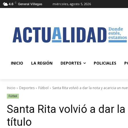
C
miércoles, agosto 5, 2026
4.6
General Villegas
INICIO
LA REGIÓN
DEPORTES
POLICIALES
P
Inicio
Deportes
Fútbol
Santa Rita volvió a dar la nota y acaricia un nue
Fútbol
Santa Rita volvió a dar l
título