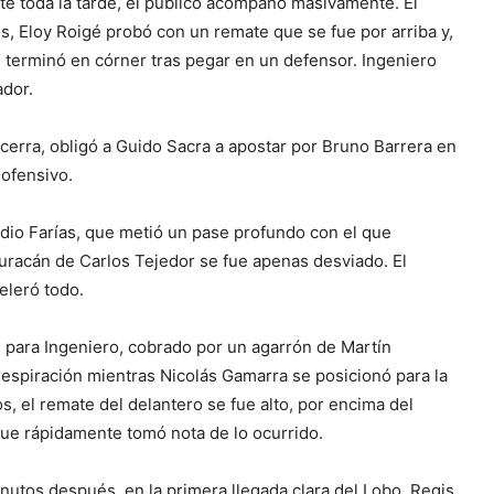
te toda la tarde, el público acompañó masivamente. El
os, Eloy Roigé probó con un remate que se fue por arriba y,
e terminó en córner tras pegar en un defensor. Ingeniero
ador.
ecerra, obligó a Guido Sacra a apostar por Bruno Barrera en
 ofensivo.
udio Farías, que metió un pase profundo con el que
Huracán de Carlos Tejedor se fue apenas desviado. El
eleró todo.
l para Ingeniero, cobrado por un agarrón de Martín
respiración mientras Nicolás Gamarra se posicionó para la
, el remate del delantero se fue alto, por encima del
 que rápidamente tomó nota de lo ocurrido.
inutos después, en la primera llegada clara del Lobo, Regis