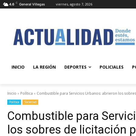
C
viernes, agosto 7, 2026
4.6
General Villegas
INICIO
LA REGIÓN
DEPORTES
POLICIALES
P
Inicio
Política
Combustible para Servicios Urbanos: abrieron los sobres 
Política
Sociedad
Combustible para Servic
los sobres de licitación