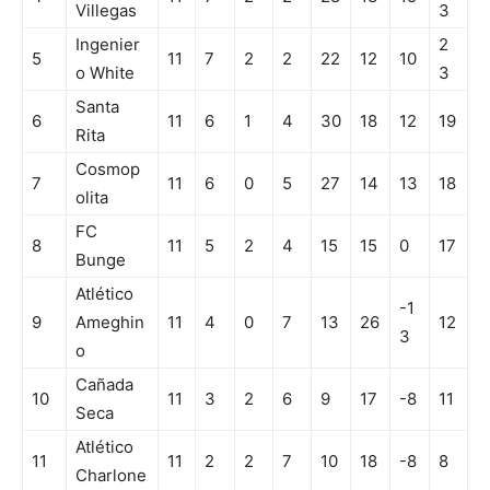
Villegas
3
Ingenier
2
5
11
7
2
2
22
12
10
o White
3
Santa
6
11
6
1
4
30
18
12
19
Rita
Cosmop
7
11
6
0
5
27
14
13
18
olita
FC
8
11
5
2
4
15
15
0
17
Bunge
Atlético
-1
9
Ameghin
11
4
0
7
13
26
12
3
o
Cañada
10
11
3
2
6
9
17
-8
11
Seca
Atlético
11
11
2
2
7
10
18
-8
8
Charlone