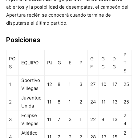
abiertos y la posibilidad de desempates, el campeón del
Apertura recién se conocerá cuando termine de
disputarse el último partido.
Posiciones
P
PO
G
G
D
EQUIPO
PJ
G
E
P
T
S
F
C
G
S
Sportivo
1
12
8
1
3
27
10
17
25
Villegas
Juventud
2
11
8
1
2
24
11
13
25
Unida
Eclipse
2
3
11
7
3
1
22
9
13
Villegas
4
Atlético
2
4
11
7
2
2
28
13
15