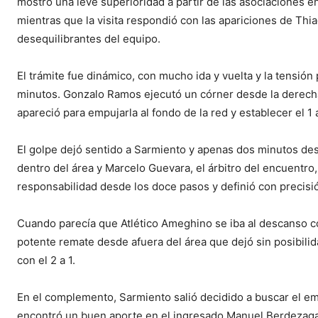
mostró una leve superioridad a partir de las asociaciones 
mientras que la visita respondió con las apariciones de Thi
desequilibrantes del equipo.
El trámite fue dinámico, con mucho ida y vuelta y la tensión 
minutos. Gonzalo Ramos ejecutó un córner desde la derecha,
apareció para empujarla al fondo de la red y establecer el 1 
El golpe dejó sentido a Sarmiento y apenas dos minutos de
dentro del área y Marcelo Guevara, el árbitro del encuentro,
responsabilidad desde los doce pasos y definió con precisió
Cuando parecía que Atlético Ameghino se iba al descanso 
potente remate desde afuera del área que dejó sin posibilid
con el 2 a 1.
En el complemento, Sarmiento salió decidido a buscar el em
encontró un buen aporte en el ingresado Manuel Berdezaga