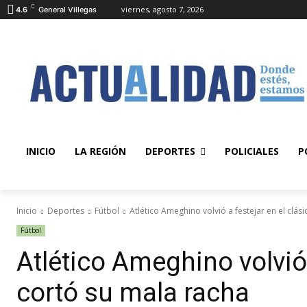
C
viernes, agosto 7, 2026
4.6
General Villegas
INICIO
LA REGIÓN
DEPORTES
POLICIALES
P
Inicio
Deportes
Fútbol
Atlético Ameghino volvió a festejar en el clási
Fútbol
Atlético Ameghino volvió 
cortó su mala racha