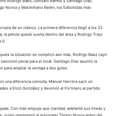
entre Rodrigo Báez, Gonzalo Ramos y Santiago Díaz,
ago Novoa y Maximiliano Belén, los futbolistas más
propia de un clásico. La primera diferencia llegó a los 32
 la pelota quedó suelta dentro del área y Rodrigo Trejo
a 0.
spués la situación se complicó aún más. Rodrigo Báez cayó
 sancionó penal para el local. Santiago Díaz asumió la
n para ampliar la ventaja a dos goles.
con una diferencia cómoda, Manuel Herrera sacó un
ades a Enzo González y devolvió al Fortinero al partido
pate. Con más empuje que claridad, adelantó sus líneas y
r, quien reemplazó al lesionado Thiago Novoa antes del