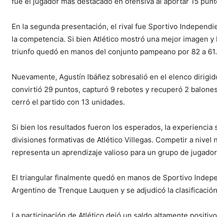
fue el jugador más destacado en ofensiva al aportar 15 punt
En la segunda presentación, el rival fue Sportivo Independi
la competencia. Si bien Atlético mostró una mejor imagen y 
triunfo quedó en manos del conjunto pampeano por 82 a 61.
Nuevamente, Agustín Ibáñez sobresalió en el elenco dirig
convirtió 29 puntos, capturó 9 rebotes y recuperó 2 balone
cerró el partido con 13 unidades.
Si bien los resultados fueron los esperados, la experiencia 
divisiones formativas de Atlético Villegas. Competir a nivel 
representa un aprendizaje valioso para un grupo de jugador
El triangular finalmente quedó en manos de Sportivo Indep
Argentino de Trenque Lauquen y se adjudicó la clasificación
La participación de Atlético dejó un saldo altamente positiv