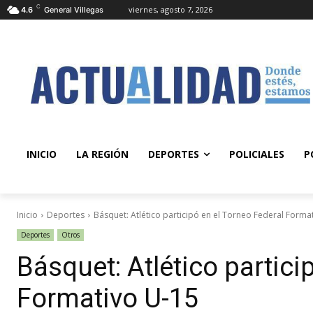
C
viernes, agosto 7, 2026
4.6
General Villegas
INICIO
LA REGIÓN
DEPORTES
POLICIALES
P
Inicio
Deportes
Básquet: Atlético participó en el Torneo Federal Forma
Deportes
Otros
Básquet: Atlético partici
Formativo U-15