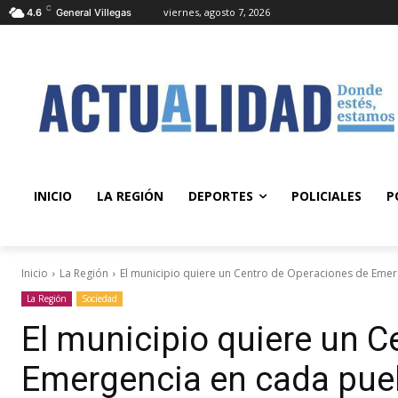
C
viernes, agosto 7, 2026
4.6
General Villegas
INICIO
LA REGIÓN
DEPORTES
POLICIALES
P
Inicio
La Región
El municipio quiere un Centro de Operaciones de Eme
La Región
Sociedad
El municipio quiere un C
Emergencia en cada pue