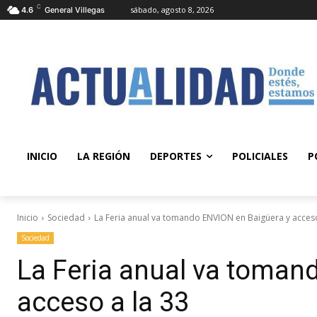
C
sábado, agosto 8, 2026
4.6
General Villegas
INICIO
LA REGIÓN
DEPORTES
POLICIALES
P
Inicio
Sociedad
La Feria anual va tomando ENVION en Baigüera y acceso 
Sociedad
La Feria anual va toman
acceso a la 33