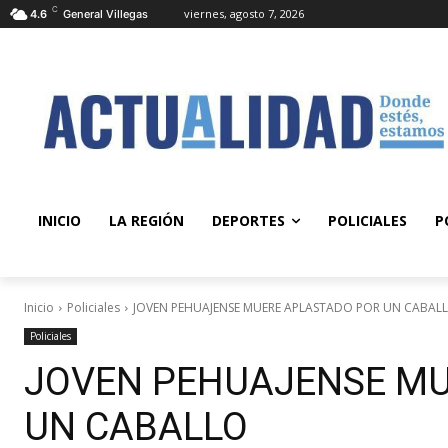
C
viernes, agosto 7, 2026
4.6
General Villegas
INICIO
LA REGIÓN
DEPORTES
POLICIALES
P
Inicio
Policiales
JOVEN PEHUAJENSE MUERE APLASTADO POR UN CABAL
Policiales
JOVEN PEHUAJENSE MU
UN CABALLO