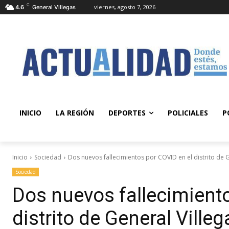
C
viernes, agosto 7, 2026
4.6
General Villegas
INICIO
LA REGIÓN
DEPORTES
POLICIALES
P
Inicio
Sociedad
Dos nuevos fallecimientos por COVID en el distrito de G
Sociedad
Dos nuevos fallecimient
distrito de General Villeg