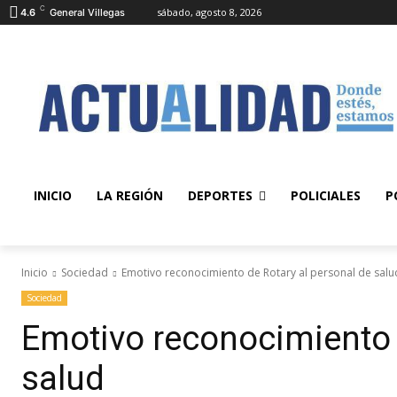
C
sábado, agosto 8, 2026
4.6
General Villegas
INICIO
LA REGIÓN
DEPORTES
POLICIALES
P
Inicio
Sociedad
Emotivo reconocimiento de Rotary al personal de salu
Sociedad
Emotivo reconocimiento 
salud