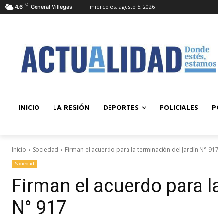
C
miércoles, agosto 5, 2026
4.6
General Villegas
INICIO
LA REGIÓN
DEPORTES
POLICIALES
P
Inicio
Sociedad
Firman el acuerdo para la terminación del Jardín N° 91
Sociedad
Firman el acuerdo para l
N° 917