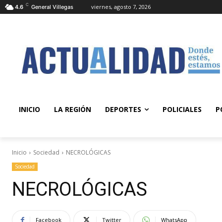
C
viernes, agosto 7, 2026
4.6
General Villegas
INICIO
LA REGIÓN
DEPORTES
POLICIALES
P
Inicio
Sociedad
NECROLÓGICAS
Sociedad
NECROLÓGICAS
Facebook
Twitter
WhatsApp