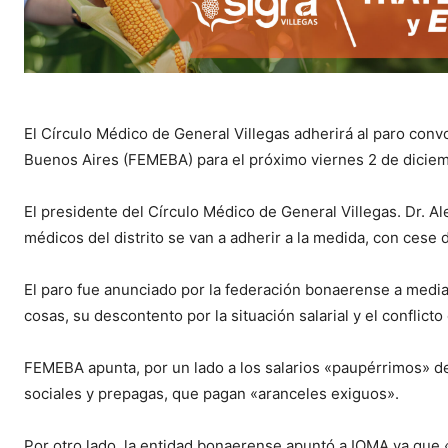
El Círculo Médico de General Villegas adherirá al paro conv
Buenos Aires (FEMEBA) para el próximo viernes 2 de diciemb
El presidente del Círculo Médico de General Villegas. Dr. 
médicos del distrito se van a adherir a la medida, con cese
El paro fue anunciado por la federación bonaerense a mediad
cosas, su descontento por la situación salarial y el conflicto
FEMEBA apunta, por un lado a los salarios «paupérrimos» de l
sociales y prepagas, que pagan «aranceles exiguos».
Por otro lado, la entidad bonaerense apuntó a IOMA ya que 