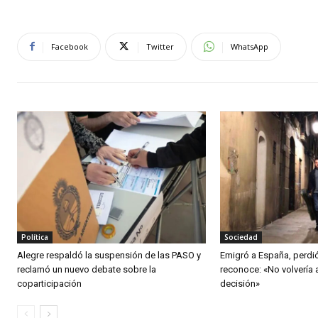
Facebook
Twitter
WhatsApp
Política
Sociedad
Alegre respaldó la suspensión de las PASO y
Emigró a España, perdi
reclamó un nuevo debate sobre la
reconoce: «No volvería 
coparticipación
decisión»