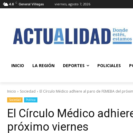
C
viernes, agosto 7, 2026
4.6
General Villegas
INICIO
LA REGIÓN
DEPORTES
POLICIALES
P
Inicio
Sociedad
El Círculo Médico adhiere al paro de FEMEBA del próxi
Sociedad
Política
El Círculo Médico adhier
próximo viernes