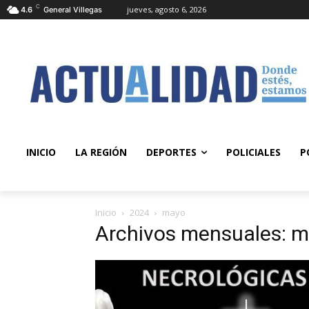
C
jueves, agosto 6, 2026
4.6
General Villegas
INICIO
LA REGIÓN
DEPORTES
POLICIALES
P
Inicio
2024
mayo
Archivos mensuales: 