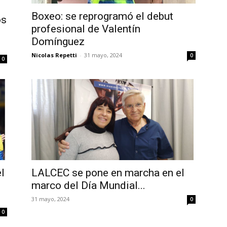
Boxeo: se reprogramó el debut
os
profesional de Valentín
Domínguez
Nicolas Repetti
-
31 mayo, 2024
0
0
l
LALCEC se pone en marcha en el
marco del Día Mundial...
31 mayo, 2024
0
0