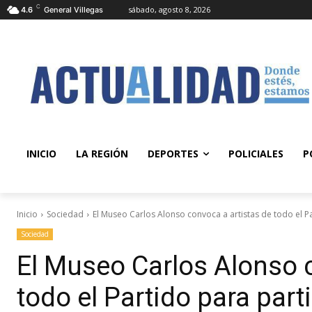
C
sábado, agosto 8, 2026
4.6
General Villegas
INICIO
LA REGIÓN
DEPORTES
POLICIALES
P
Inicio
Sociedad
El Museo Carlos Alonso convoca a artistas de todo el Pa
Sociedad
El Museo Carlos Alonso c
todo el Partido para parti