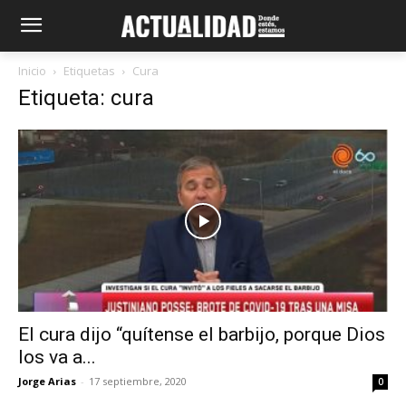
Inicio
Etiquetas
Cura
Etiqueta: cura
El cura dijo “quítense el barbijo, porque Dios
los va a...
Jorge Arias
-
17 septiembre, 2020
0