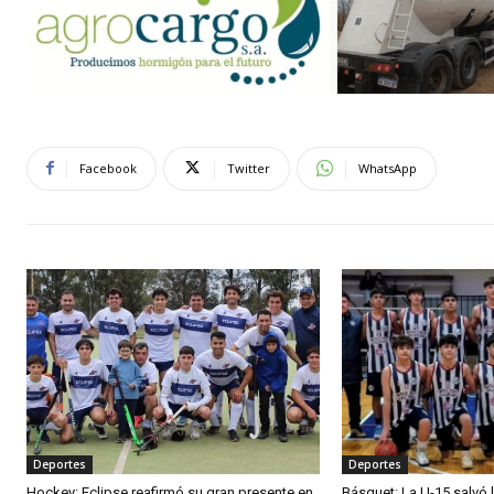
Facebook
Twitter
WhatsApp
Deportes
Deportes
Hockey: Eclipse reafirmó su gran presente en
Básquet: La U-15 salvó 