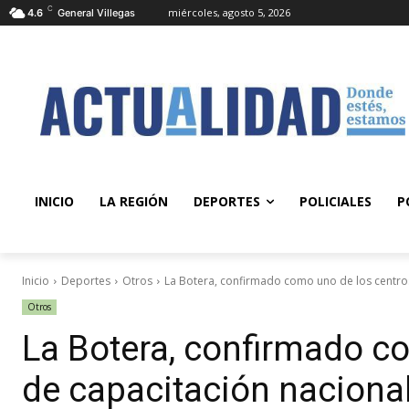
C
miércoles, agosto 5, 2026
4.6
General Villegas
INICIO
LA REGIÓN
DEPORTES
POLICIALES
P
Inicio
Deportes
Otros
La Botera, confirmado como uno de los centros
Otros
La Botera, confirmado c
de capacitación naciona