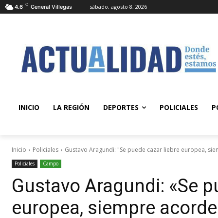
C
sábado, agosto 8, 2026
4.6
General Villegas
INICIO
LA REGIÓN
DEPORTES
POLICIALES
P
Inicio
Policiales
Gustavo Aragundi: "Se puede cazar liebre europea, siem
Policiales
Campo
Gustavo Aragundi: «Se pu
europea, siempre acorde 