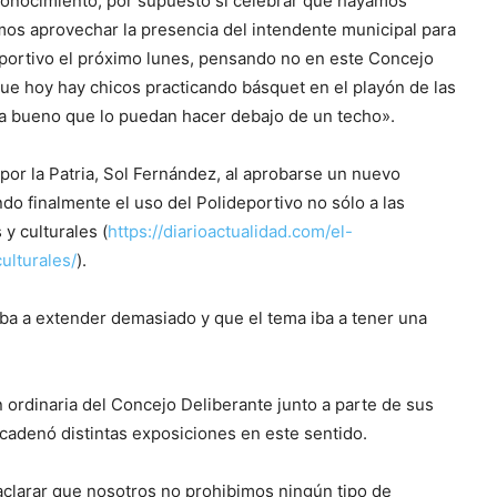
conocimiento, por supuesto sí celebrar que hayamos
mos aprovechar la presencia del intendente municipal para
deportivo el próximo lunes, pensando no en este Concejo
que hoy hay chicos practicando básquet en el playón de las
staría bueno que lo puedan hacer debajo de un techo».
or la Patria, Sol Fernández, al aprobarse un nuevo
o finalmente el uso del Polideportivo no sólo a las
y culturales (
https://diarioactualidad.com/el-
ulturales/
).
 iba a extender demasiado y que el tema iba a tener una
n ordinaria del Concejo Deliberante junto a parte de sus
ncadenó distintas exposiciones en este sentido.
 aclarar que nosotros no prohibimos ningún tipo de