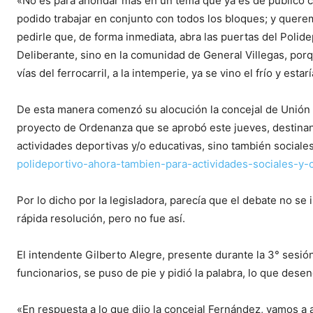
«No es para ahondar más en un tema que ya es de público 
podido trabajar en conjunto con todos los bloques; y quere
pedirle que, de forma inmediata, abra las puertas del Poli
Deliberante, sino en la comunidad de General Villegas, por
vías del ferrocarril, a la intemperie, ya se vino el frío y e
De esta manera comenzó su alocución la concejal de Unión p
proyecto de Ordenanza que se aprobó este jueves, destinand
actividades deportivas y/o educativas, sino también sociales 
polideportivo-ahora-tambien-para-actividades-sociales-y-c
Por lo dicho por la legisladora, parecía que el debate no se
rápida resolución, pero no fue así.
El intendente Gilberto Alegre, presente durante la 3° sesió
funcionarios, se puso de pie y pidió la palabra, lo que dese
«En respuesta a lo que dijo la concejal Fernández, vamos a