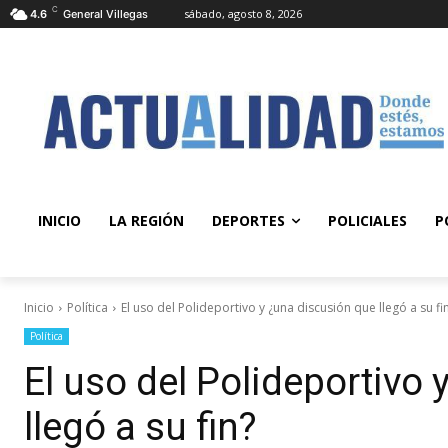
C
sábado, agosto 8, 2026
4.6
General Villegas
INICIO
LA REGIÓN
DEPORTES
POLICIALES
P
Inicio
Política
El uso del Polideportivo y ¿una discusión que llegó a su fi
Política
El uso del Polideportivo
llegó a su fin?